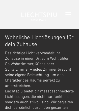
Wohnliche Lichtlösungen für
dein Zuhause
Das richtige Licht verwandelt Ihr
Zuhause in einen Ort zum Wohlfühlen.
Ob Wohnzimmer, Küche oder
Schlafzimmer – jedes Zimmer braucht
seine eigene Beleuchtung, um den
Charakter des Raums perfekt zu
unterstreichen.
Liechtspiu bietet dir massgeschneiderte
Lichtlösungen, die nicht nur funktional,
sondern auch stilvoll sind. Wir begleiten
dich persönlich durch den gesamten