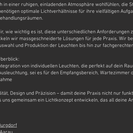
ich in einer ruhigen, einladenden Atmosphäre wohlfühlen, die 
enötigen optimale Lichtverhältnisse für ihre vielfältigen Aufg
 Behandlungsräumen.
ir, wie wichtig es ist, diese unterschiedlichen Anforderungen z
keln wir massgeschneiderte Lösungen für jede Praxis. Wir beg
uswahl und Produktion der Leuchten bis hin zur fachgerechte
erblick:​
ntegration von individuellen Leuchten, die perfekt auf dein 
 Ausleuchtung, sei es für den Empfangsbereich, Wartezimme
bnahme
lität, Design und Präzision – damit deine Praxis nicht nur fun
Lass uns gemeinsam ein Lichtkonzept entwickeln, das all deine A
Burgdorf
 Aarau