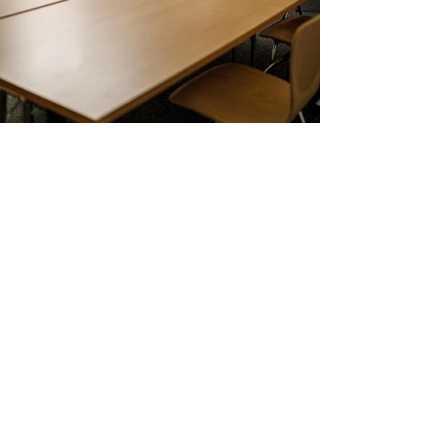
← ZURÜCK