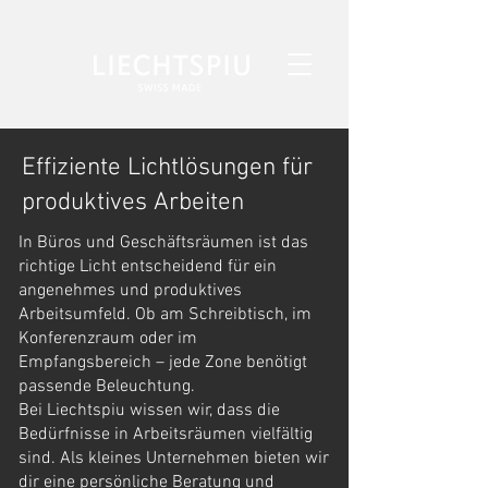
Effiziente Lichtlösungen für
produktives Arbeiten
In Büros und Geschäftsräumen ist das
richtige Licht entscheidend für ein
angenehmes und produktives
Arbeitsumfeld. Ob am Schreibtisch, im
Konferenzraum oder im
Empfangsbereich – jede Zone benötigt
passende Beleuchtung.
Bei Liechtspiu wissen wir, dass die
Bedürfnisse in Arbeitsräumen vielfältig
sind. Als kleines Unternehmen bieten wir
dir eine persönliche Beratung und